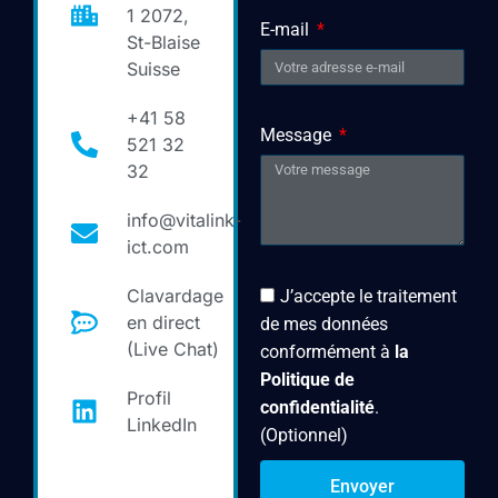
1 2072,
E-mail
St-Blaise
Suisse
+41 58
Message
521 32
32
info@vitalink-
ict.com
Clavardage
J’accepte le traitement
en direct
de mes données
(Live Chat)
conformément à
la
Politique de
Profil
confidentialité
.
LinkedIn
(Optionnel)
Envoyer